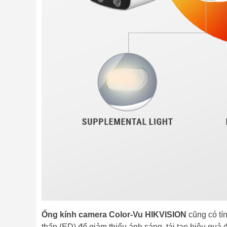
Ống kính camera Color-Vu HIKVISION
cũng có tí
thấp (ED) để giảm thiểu ánh sáng, tái tạo hiệu quả