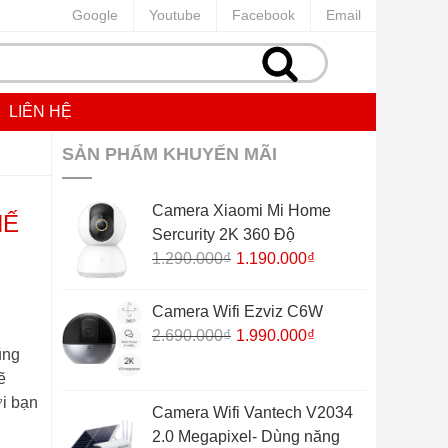
Google
Youtube
Facebook
Email
LIÊN HỆ
SẢN PHẨM KHUYẾN MÃI
Camera Xiaomi Mi Home
HẾ
Sercurity 2K 360 Độ
Giá
Giá
1.290.000
₫
1.190.000
₫
gốc
hiện
là:
tại
Camera Wifi Ezviz C6W
1.290.000₫.
là:
Giá
Giá
2.690.000
₫
1.990.000
₫
1.190.000₫.
ũng
gốc
hiện
ẽ
là:
tại
i bạn
2.690.000₫.
là:
Camera Wifi Vantech V2034
1.990.000₫.
2.0 Megapixel- Dùng năng