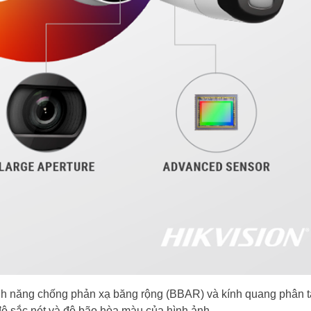
nh năng chống phản xạ băng rộng (BBAR) và kính quang phân 
 độ sắc nét và độ bão hòa màu của hình ảnh.