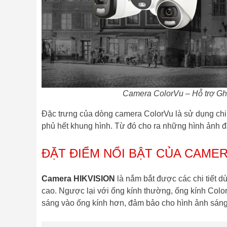
Camera ColorVu – Hỗ trợ Gh
Đặc trưng của dòng camera ColorVu là sử dụng chip
phủ hết khung hình. Từ đó cho ra những hình ảnh đ
ĐẶT ĐIỂM NỔI BẬT CỦA CAME
Camera HIKVISION
là nắm bắt được các chi tiết d
cao. Ngược lại với ống kính thường, ống kính Color
sáng vào ống kính hơn, đảm bảo cho hình ảnh sáng