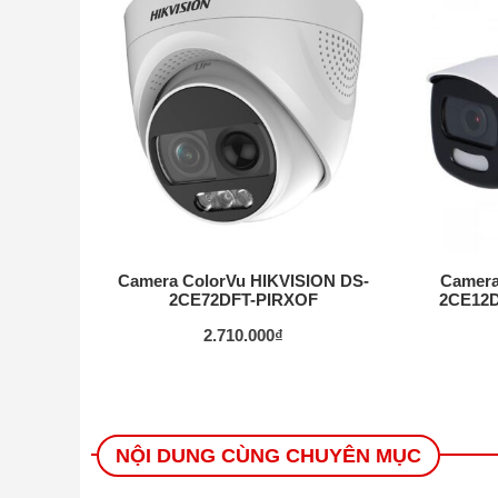
Camera ColorVu HIKVISION DS-
Camera
2CE72DFT-PIRXOF
2CE12D
2.710.000
₫
NỘI DUNG CÙNG CHUYÊN MỤC