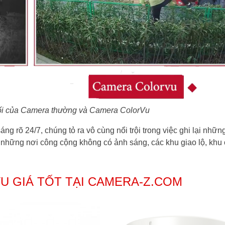
tối của Camera thường và Camera ColorVu
g rõ 24/7, chúng tỏ ra vô cùng nổi trội trong việc ghi lại nhữn
 những nơi công cộng không có ảnh sáng, các khu giao lộ, khu
 GIÁ TỐT TẠI CAMERA-Z.COM