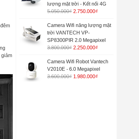
lượng mặt trời - Kết nối 4G
Giá
Giá
5.050.000
₫
2.750.000
₫
gốc
hiện
Camera Wifi năng lượng mặt
n đêm
là:
tại
trời VANTECH VP-
5.050.000₫.
là:
SP8300PIR 2.0 Megapixel
2.750.000₫.
Giá
Giá
3.800.000
₫
2.250.000
₫
úng
gốc
hiện
m giảm
Camera Wifi Robot Vantech
là:
tại
V2010E - 6.0 Megapixel
3.800.000₫.
là:
Giá
Giá
3.600.000
₫
1.980.000
₫
2.250.000₫.
gốc
hiện
là:
tại
3.600.000₫.
là:
1.980.000₫.