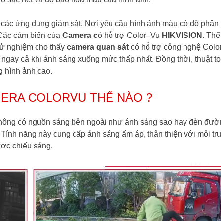
 các ứng dụng giám sát. Nơi yêu cầu hình ảnh màu có độ phân 
 Các cảm biến của
Camera c
ó hỗ trợ
Color
–
Vu
HIKVISION
. Thể
hử nghiệm cho thấy
camera quan sát
có hỗ trợ công nghệ Color
 ngay cả khi ánh sáng xuống mức thấp nhất. Đồng thời, thuật t
g hình ảnh cao.
MERA COLORVU THẾ NÀO ?
 không có nguồn sáng bên ngoài như ánh sáng sao hay đèn đườ
Tính năng này cung cấp ánh sáng ấm áp, thân thiện với môi tr
ược chiếu sáng.