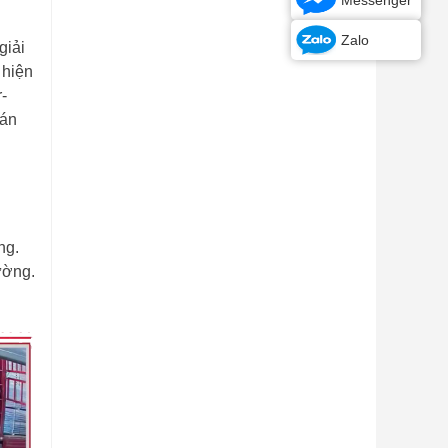
Zalo
giải
 hiện
-
oán
ng.
ường.