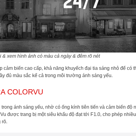
i & xem hình ảnh có màu cả ngày & đêm rõ nét
 cảm biến cao cấp, khả năng khuyếch đại tia sáng nhỏ để có t
ầy đủ màu sắc kể cả trong môi trường ánh sáng yếu.
RA COLORVU
ù trong ánh sáng yếu, nhờ có ống kính tiên tiến và cảm biến độ 
Vu được trang bị một siêu khẩu độ đạt tới F1.0, cho phép nhiề
 rõ.