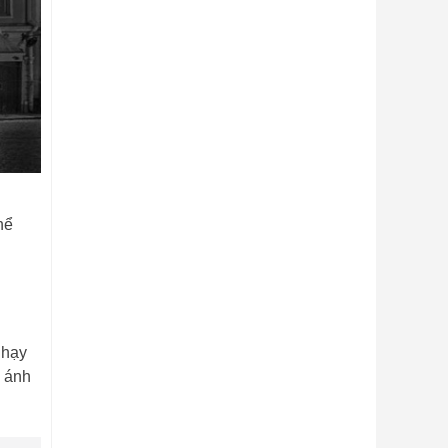
hể
nhạy
u ánh