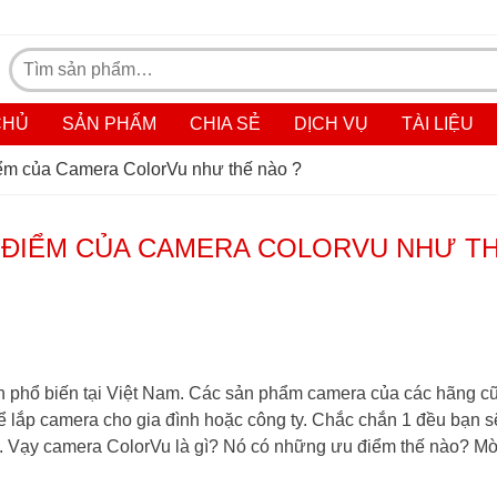
Tìm
kiếm:
CHỦ
SẢN PHẨM
CHIA SẺ
DỊCH VỤ
TÀI LIỆU
iểm của Camera ColorVu như thế nào ?
 ĐIỂM CỦA CAMERA COLORVU NHƯ T
ên phổ biến tại Việt Nam. Các sản phẩm camera của các hãng c
ể lắp camera cho gia đình hoặc công ty. Chắc chắn 1 đều bạn s
. Vạy camera ColorVu là gì? Nó có những ưu điểm thế nào? Mờ