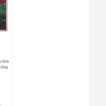
g hình
 công