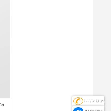
0866730079
tán
Messenger