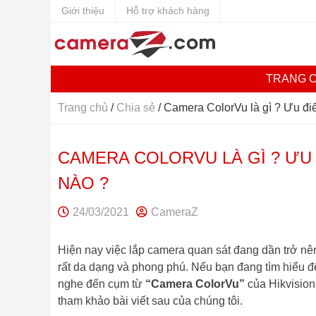
Giới thiệu
Hỗ trợ khách hàng
TRANG 
Trang chủ
/
Chia sẻ
/
Camera ColorVu là gì ? Ưu đ
CAMERA COLORVU LÀ GÌ ? ƯU
NÀO ?
24/03/2021
CameraZ
Hiện nay việc lắp camera quan sát đang dần trở n
rất da dạng và phong phú. Nếu bạn đang tìm hiểu đ
nghe đến cụm từ
“Camera ColorVu”
của Hikvision
tham khảo bài viết sau của chúng tôi.